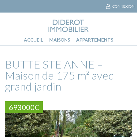
CONNEXION
ACCUEIL
MAISONS
APPARTEMENTS
BUTTE STE ANNE –
Maison de 175 m² avec
grand jardin
693000€