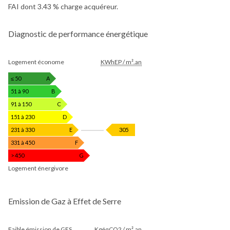
FAI dont 3.43 % charge acquéreur.
Diagnostic de performance énergétique
DIAGNOSTIC
Logement économe
KWhEP / m².an
DE
PERFORMANCE
≤ 50
A
ÉNERGÉTIQUE
51 à 90
B
91 à 150
C
151 à 230
D
KWhEP
231 à 330
E
305
/
331 à 450
F
m².an
> 450
G
Logement énergivore
Emission de Gaz à Effet de Serre
EMISSION
Faible émission de GES
KgéqCO2 / m².an