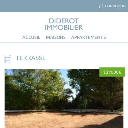
CONNEXION
ACCUEIL
MAISONS
APPARTEMENTS
TERRASSE
139000€