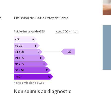
e
Emission de Gaz à Effet de Serre
EMISSION
Faible émission de GES
KgéqCO2 / m².an
DE
GAZ
≤ 5
A
À
6 à 10
B
EFFET
P
KgéqCO2
20
11 à 20
C
DE
SERRE
/
21 à 35
D
m².an
36 à 55
E
56 à 80
F
> 80
G
Forte émission de GES
Non soumis au diagnostic