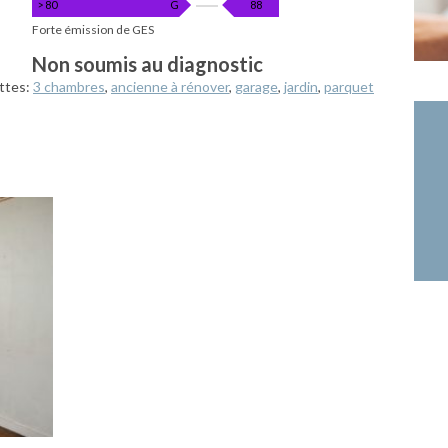
KgéqCO2
> 80
G
88
/
Forte émission de GES
m².an
Non soumis au diagnostic
ttes:
3 chambres
,
ancienne à rénover
,
garage
,
jardin
,
parquet