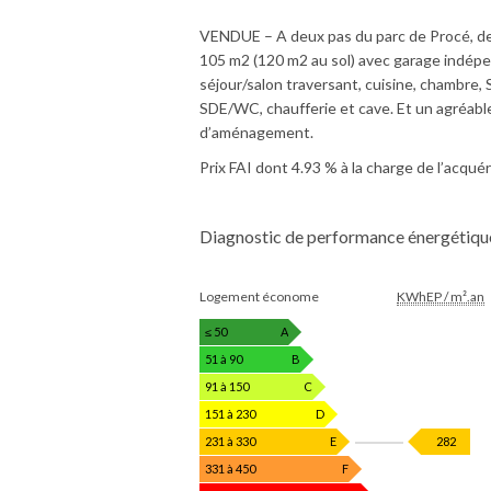
VENDUE – A deux pas du parc de Procé, des
105 m2 (120 m2 au sol) avec garage indépe
séjour/salon traversant, cuisine, chambre,
SDE/WC, chaufferie et cave. Et un agréable j
d’aménagement.
Prix FAI dont 4.93 % à la charge de l’acquér
Diagnostic de performance énergétiqu
DIAGNOSTIC
Logement économe
KWhEP / m².an
DE
PERFORMANCE
≤ 50
A
ÉNERGÉTIQUE
51 à 90
B
91 à 150
C
151 à 230
D
KWhE
231 à 330
E
282
/
331 à 450
F