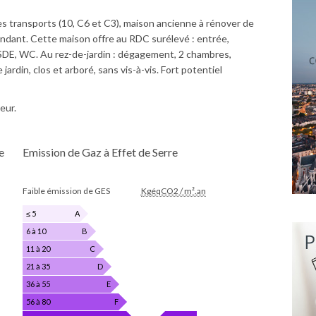
 transports (10, C6 et C3), maison ancienne à rénover de
ndant. Cette maison offre au RDC surélevé : entrée,
 SDE, WC. Au rez-de-jardin : dégagement, 2 chambres,
ardin, clos et arboré, sans vis-à-vis. Fort potentiel
eur.
e
Emission de Gaz à Effet de Serre
EMISSION
Faible émission de GES
KgéqCO2 / m².an
DE
GAZ
≤ 5
A
À
6 à 10
B
EFFET
11 à 20
C
DE
SERRE
21 à 35
D
P
36 à 55
E
56 à 80
F