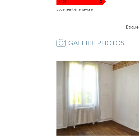
m².an
> 450
G
Logement énergivore
Étique
GALERIE PHOTOS