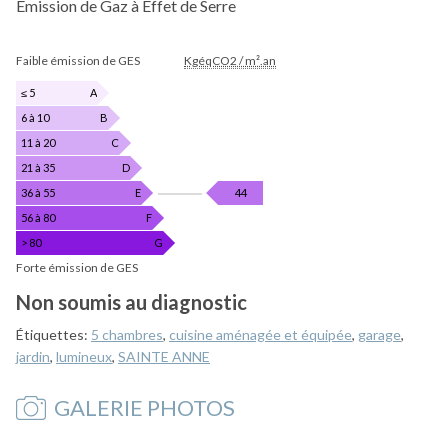
Emission de Gaz à Effet de Serre
EMISSION
Faible émission de GES
KgéqCO2 / m².an
DE
GAZ
≤ 5
A
À
6 à 10
B
EFFET
11 à 20
C
DE
SERRE
21 à 35
D
KgéqCO2
36 à 55
E
44
/
56 à 80
F
m².an
> 80
G
Forte émission de GES
Non soumis au diagnostic
Étiquettes:
5 chambres
,
cuisine aménagée et équipée
,
garage
,
jardin
,
lumineux
,
SAINTE ANNE
GALERIE PHOTOS