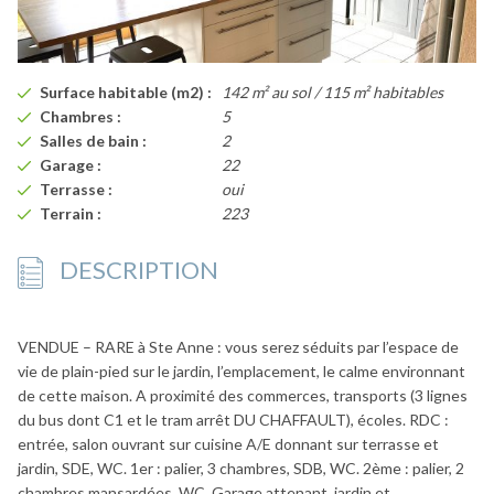
Surface habitable (m2) :
142 m² au sol / 115 m² habitables
Chambres :
5
Salles de bain :
2
Garage :
22
Terrasse :
oui
Terrain :
223
DESCRIPTION
VENDUE – RARE à Ste Anne : vous serez séduits par l’espace de
vie de plain-pied sur le jardin, l’emplacement, le calme environnant
de cette maison. A proximité des commerces, transports (3 lignes
du bus dont C1 et le tram arrêt DU CHAFFAULT), écoles. RDC :
entrée, salon ouvrant sur cuisine A/E donnant sur terrasse et
jardin, SDE, WC. 1er : palier, 3 chambres, SDB, WC. 2ème : palier, 2
chambres mansardées, WC. Garage attenant, jardin et