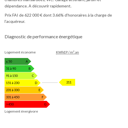
dépendance. A découvrir rapidement.
Prix FAI de 622 000 € dont 3.66% d’honoraires à la charge de
l’acquéreur.
Diagnostic de performance énergétique
DIAGNOSTIC
Logement économe
KWhEP / m².an
DE
PERFORMANCE
≤ 50
A
ÉNERGÉTIQUE
51 à 90
B
91 à 150
C
KWhEP
211
151 à 230
D
/
231 à 330
E
m².an
331 à 450
F
> 450
G
Logement énergivore